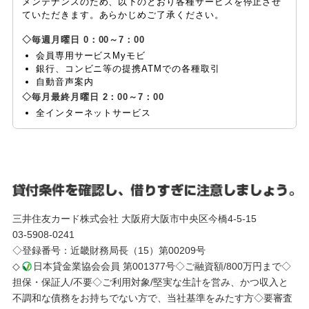
メンテナンスのため、以下のとおり各種サービスを停止させ
ていただきます。あらかじめご了承ください。
毎週月曜日 0：00～7：00
会員専用サービスMyモビ
銀行、コンビニ等の提携ATMでの各種取引
自動音声案内
毎月最終月曜日 2：00～7：00
全インターネットサービス
三井住友カード株式会社 大阪府大阪市中央区今橋4-5-15
03-5908-0241
◇登録番号：近畿財務局長（15）第00209号
◇
日本貸金業協会会員 第001377号◇ご融資額/800万円まで◇
担保・保証人/不要◇ご利用対象/堅実な生計を営み、かつ収入と
不調和な債務をお持ちでない方で、当社基準をみたす方◇要審査