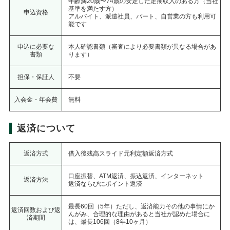
年齢満20歳〜74歳の安定した定期収入のある方（当社
基準を満たす方）
申込資格
アルバイト、派遣社員、パート、自営業の方も利用可
能です
申込に必要な
本人確認書類（審査により必要書類が異なる場合があ
書類
ります）
担保・保証人
不要
入会金・年会費
無料
返済について
返済方式
借入後残高スライド元利定額返済方式
口座振替、ATM返済、振込返済、インターネット
返済方法
返済ならびにポイント返済
最長60回（5年）ただし、返済能力その他の事情にか
返済回数および返
んがみ、
合理的な理由があると当社が認めた場合に
済期間
は、最長106回（8年10ヶ月）