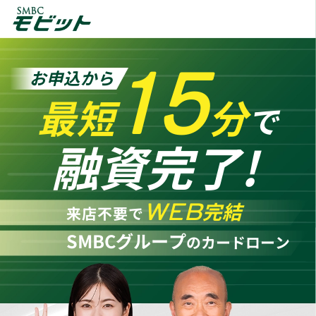
15
お申込から
最短
分
で
融資完了!
WEB
完結
来店不要で
SMBCグループ
のカードローン