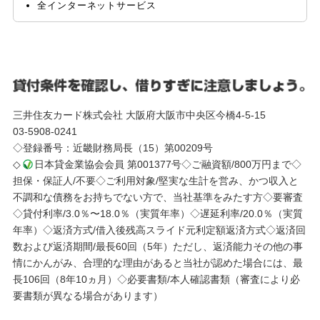
全インターネットサービス
三井住友カード株式会社 大阪府大阪市中央区今橋4-5-15
03-5908-0241
◇登録番号：近畿財務局長（15）第00209号
◇
日本貸金業協会会員 第001377号◇ご融資額/800万円まで◇
担保・保証人/不要◇ご利用対象/堅実な生計を営み、かつ収入と
不調和な債務をお持ちでない方で、当社基準をみたす方◇要審査
◇貸付利率/3.0％〜18.0％（実質年率）◇遅延利率/20.0％（実質
年率）◇返済方式/借入後残高スライド元利定額返済方式◇返済回
数および返済期間/最長60回（5年）ただし、返済能力その他の事
情にかんがみ、合理的な理由があると当社が認めた場合には、最
長106回（8年10ヵ月）◇必要書類/本人確認書類（審査により必
要書類が異なる場合があります）