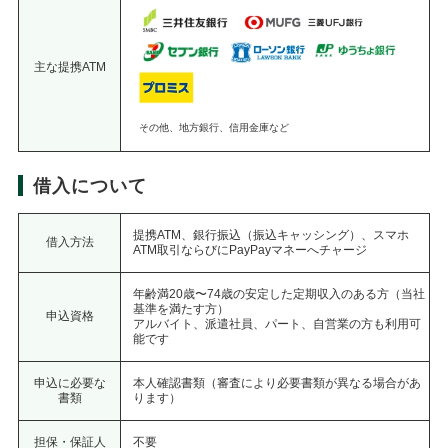
主な提携ATM
その他、地方銀行、信用金庫など
借入について
提携ATM、銀行振込（振込キャッシング）、スマホ
借入方法
ATM取引ならびにPayPayマネーへチャージ
年齢満20歳〜74歳の安定した定期収入のある方（当社
基準を満たす方）
申込資格
アルバイト、派遣社員、パート、自営業の方も利用可
能です
申込に必要な
本人確認書類（審査により必要書類が異なる場合があ
書類
ります）
担保・保証人
不要