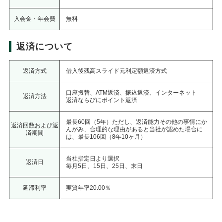
入会金・年会費
無料
返済について
返済方式
借入後残高スライド元利定額返済方式
口座振替、ATM返済、振込返済、インターネット
返済方法
返済ならびにポイント返済
最長60回（5年）ただし、返済能力その他の事情にか
返済回数および返
んがみ、
合理的な理由があると当社が認めた場合に
済期間
は、最長106回（8年10ヶ月）
当社指定日より選択
返済日
毎月5日、15日、25日、末日
延滞利率
実質年率20.00％