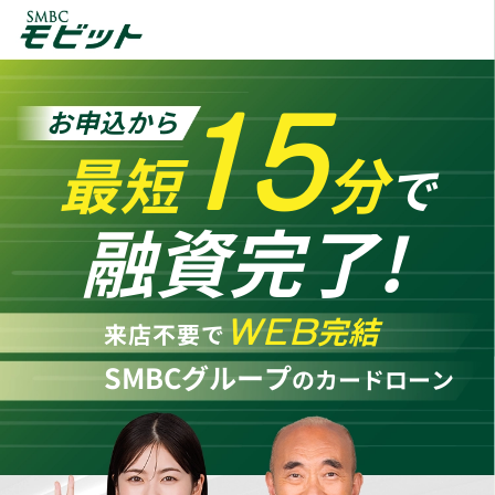
15
お申込から
最短
分
で
融資完了!
WEB
完結
来店不要で
SMBCグループ
のカードローン