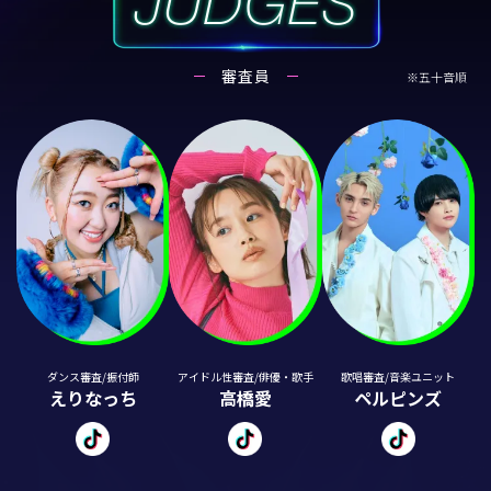
審査員
※五十音順
ダンス審査/振付師
アイドル性審査/俳優・歌手
歌唱審査/音楽ユニット
えりなっち
高橋愛
ペルピンズ