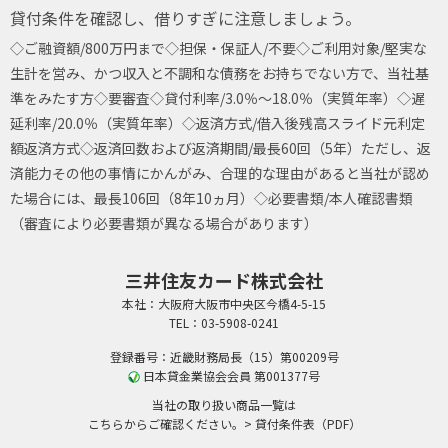
貸付条件を確認し、借りすぎに注意しましょう。
◇ご融資額/800万円まで
◇担保・保証人/不要
◇ご利用対象/堅実な
生計を営み、かつ収入と不調和な債務をお持ちでない方で、当社基
準をみたす方
◇要審査
◇貸付利率/3.0％～18.0％（実質年率）
◇遅
延利率/20.0％（実質年率）
◇返済方式/借入後残高スライド元利定
額返済方式
◇返済回数および返済期間/最長60回（5年）ただし、返
済能力その他の事情にかんがみ、合理的な理由があると当社が認め
た場合には、最長106回（8年10ヵ月）
◇必要書類/本人確認書類
（審査により必要書類が異なる場合があります）
三井住友カード株式会社
本社：大阪府大阪市中央区今橋4-5-15
TEL：03-5908-0241
登録番号：近畿財務局長（15）第00209号
日本貸金業協会会員 第001377号
当社の取り扱い商品一覧は
こちらからご確認ください。
> 貸付条件表（PDF）