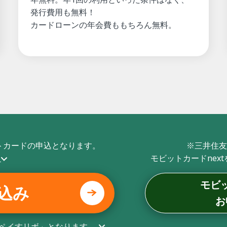
発行費用も無料！
カードローンの年会費ももちろん無料。
トカードの申込となります。
※三井住友
ら
モビットカードnex
モビ
込み
お
ペイすリボ」となります
。