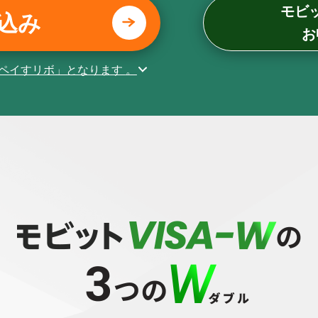
モビ
込み
お
ペイすリボ」となります
。