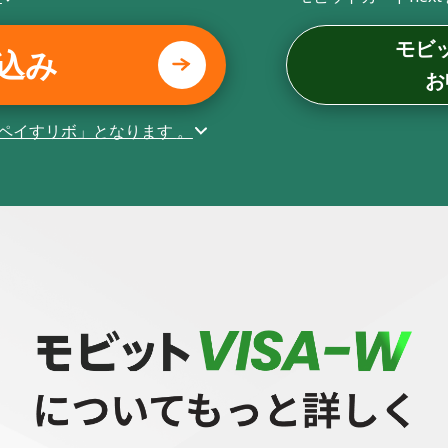
モビ
込み
お
ペイすリボ」となります
。