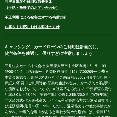
耳や言葉が不自由なお客さま
（手話・筆談でのお問い合わせ）
不正利用による被害に対する補償方針
お客さま対応における弊社の方針
キャッシング、カードローンのご利用は計画的に。
貸付条件を確認し、借りすぎに注意しましょう
三井住友カード株式会社 大阪府大阪市中央区今橋4-5-15 03-
5908-0241 ◇登録番号：近畿財務局長（15）第00209号◇
日
本貸金業協会会員 第001377号 ◇ご融資額/800万円まで◇担保・
保証人/不要◇ご利用対象/堅実な生計を営み、かつ収入と不調和
な債務をお持ちでない方で、当社基準をみたす方 ◇要審査◇貸付
利率/3.0％～18.0％（実質年率）◇遅延利率/20.0％（実質年率）
◇返済方式/借入後残高スライド元利定額返済方式◇返済回数およ
び返済期間/最長60回（5年）ただし、返済能力その他の事情にか
んがみ、合理的な理由があると当社が認めた場合には、最長106