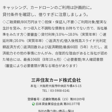
キャッシング、カードローンのご利用は計画的に。
貸付条件を確認し、借りすぎに注意しましょう。
◇ご融資額/800万円まで
◇担保・保証人/不要
◇ご利用対象/堅実な
生計を営み、かつ収入と不調和な債務をお持ちでない方で、当社基
準をみたす方
◇要審査
◇貸付利率/3.0％～18.0％（実質年率）
◇遅
延利率/20.0％（実質年率）
◇返済方式/借入後残高スライド元利定
額返済方式
◇返済回数および返済期間/最長60回（5年）ただし、返
済能力その他の事情にかんがみ、合理的な理由があると当社が認め
た場合には、最長106回（8年10ヵ月）
◇必要書類/本人確認書類
（審査により必要書類が異なる場合があります）
三井住友カード株式会社
本社：大阪府大阪市中央区今橋4-5-15
TEL：03-5908-0241
登録番号：近畿財務局長（15）第00209号
日本貸金業協会会員 第001377号
当社の取り扱い商品一覧は