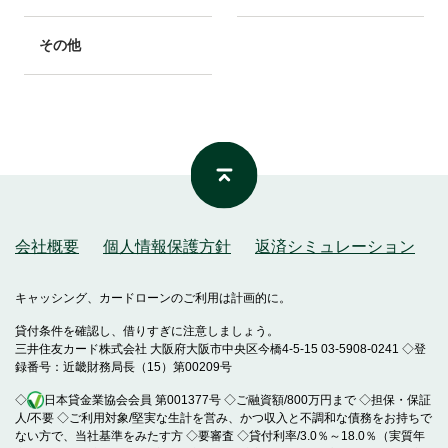
その他
会社概要
個人情報保護方針
返済シミュレーション
キャッシング、カードローンのご利用は計画的に。
貸付条件を確認し、借りすぎに注意しましょう。
三井住友カード株式会社 大阪府大阪市中央区今橋4-5-15 03-5908-0241 ◇登
録番号：近畿財務局長（15）第00209号
◇
日本貸金業協会会員 第001377号 ◇ご融資額/800万円まで ◇担保・保証
人/不要 ◇ご利用対象/堅実な生計を営み、かつ収入と不調和な債務をお持ちで
ない方で、当社基準をみたす方 ◇要審査 ◇貸付利率/3.0％～18.0％（実質年