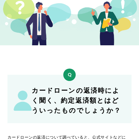
ド
ロ
ー
ン・
キ
ャ
ッ
シ
ン
グ
の
疑
カードローンの返済時によ
問
を
く聞く、約定返済額とはど
解
ういったものでしょうか？
消
カードローンの返済について調べていると、公式サイトなどに