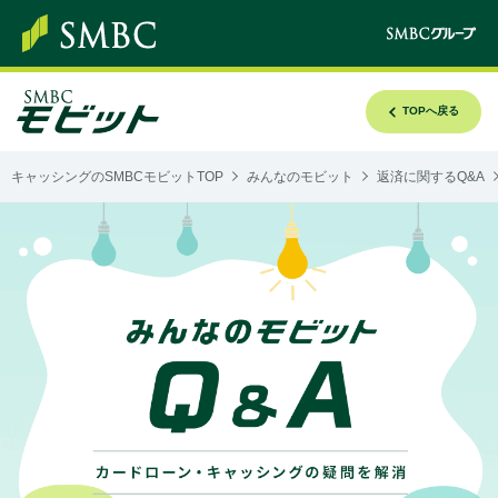
TOPへ戻る
キャッシングのSMBCモビットTOP
みんなのモビット
返済に関するQ&A
み
ん
な
の
モ
ビ
ッ
ト
Q&A
カ
ー