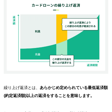
繰り上げ返済の際に手数料がかかる場合がある
無理に繰り上げ返済をしない
【シミュレーション】繰り上げ返済で利息はどの
くらい減るのか
借入金額30万円の場合
借入金額50万円の場合
借入金額100万円の場合
繰り上げ返済を計画的にするポイント
完済時期を設定する
繰り上げ返済とは、
あらかじめ定められている最低返済額
(約定返済額)以上の返済をすることを意味します。
約定返済額が下がっても今まで通りの金額を返済する
SMBCモビットの繰り上げ返済の手順