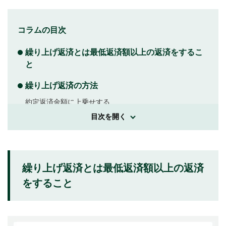
コラムの目次
繰り上げ返済とは最低返済額以上の返済をするこ
と
繰り上げ返済の方法
約定返済金額に上乗せする
目次を開く
約定返済日と別に追加で返済をする
カードローンの繰り上げ返済をおこなうメリット
完済までの期間が短縮される
繰り上げ返済とは最低返済額以上の返済
をすること
利息の軽減により総支払金額が軽減される
カードローンの繰り上げ返済の注意点
約定返済日には返済する必要がある