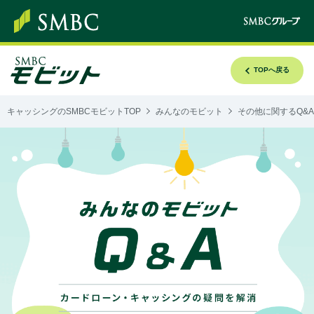
TOPへ戻る
キャッシングのSMBCモビットTOP
みんなのモビット
その他に関するQ&A
み
ん
な
の
モ
ビ
ッ
ト
Q&A
カ
ー