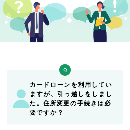
ド
ロ
ー
ン・
キ
ャ
ッ
シ
ン
グ
の
疑
カードローンを利用してい
問
を
ますが、引っ越しをしまし
解
た。住所変更の手続きは必
消
要ですか？