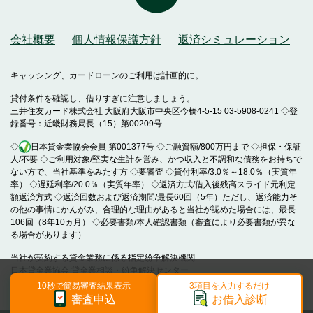
会社概要
個人情報保護方針
返済シミュレーション
キャッシング、カードローンのご利用は計画的に。
貸付条件を確認し、借りすぎに注意しましょう。
三井住友カード株式会社 大阪府大阪市中央区今橋4-5-15 03-5908-0241 ◇登
録番号：近畿財務局長（15）第00209号
◇
日本貸金業協会会員 第001377号 ◇ご融資額/800万円まで ◇担保・保証
人/不要 ◇ご利用対象/堅実な生計を営み、かつ収入と不調和な債務をお持ちで
ない方で、当社基準をみたす方 ◇要審査 ◇貸付利率/3.0％～18.0％（実質年
率） ◇遅延利率/20.0％（実質年率） ◇返済方式/借入後残高スライド元利定
額返済方式 ◇返済回数および返済期間/最長60回（5年）ただし、返済能力そ
の他の事情にかんがみ、合理的な理由があると当社が認めた場合には、最長
106回（8年10ヵ月） ◇必要書類/本人確認書類（審査により必要書類が異な
る場合があります）
当社が契約する貸金業務に係る指定紛争解決機関
日本貸金業協会 貸金業相談・紛争解決センター
10秒で簡易審査結果表示
3項目を入力するだけ
Copyright(C)Sumitomo Mitsui Card Co.,Ltd.
審査申込
お借入診断