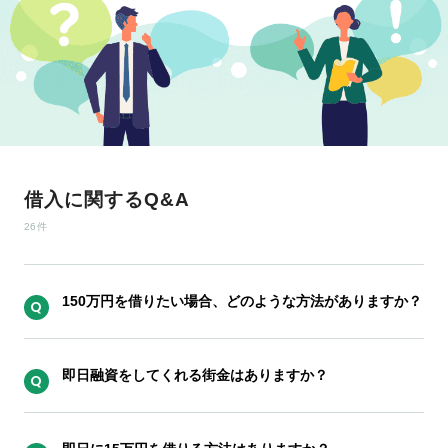
ド
ロ
ー
ン・
キ
ャ
ッ
シ
借入に関するQ&A
ン
グ
26件
の
疑
問
150万円を借りたい場合、どのような方法がありますか？
を
解
消
即日融資をしてくれる街金はありますか？