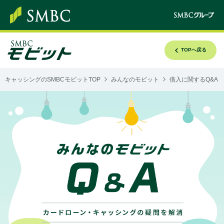
TOPへ戻る
キャッシングのSMBCモビットTOP
みんなのモビット
借入に関するQ&A
み
ん
な
の
モ
ビ
ッ
ト
Q&A
カ
ー