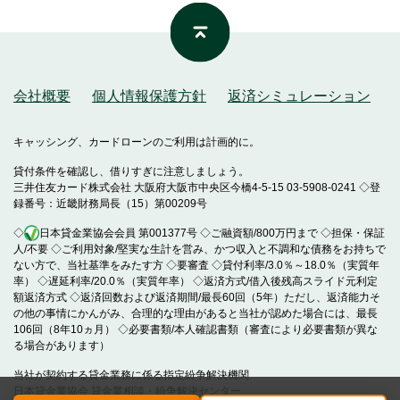
会社概要
個人情報保護方針
返済シミュレーション
キャッシング、カードローンのご利用は計画的に。
貸付条件を確認し、借りすぎに注意しましょう。
三井住友カード株式会社 大阪府大阪市中央区今橋4-5-15 03-5908-0241 ◇登
録番号：近畿財務局長（15）第00209号
◇
日本貸金業協会会員 第001377号 ◇ご融資額/800万円まで ◇担保・保証
人/不要 ◇ご利用対象/堅実な生計を営み、かつ収入と不調和な債務をお持ちで
ない方で、当社基準をみたす方 ◇要審査 ◇貸付利率/3.0％～18.0％（実質年
率） ◇遅延利率/20.0％（実質年率） ◇返済方式/借入後残高スライド元利定
額返済方式 ◇返済回数および返済期間/最長60回（5年）ただし、返済能力そ
の他の事情にかんがみ、合理的な理由があると当社が認めた場合には、最長
106回（8年10ヵ月） ◇必要書類/本人確認書類（審査により必要書類が異な
る場合があります）
当社が契約する貸金業務に係る指定紛争解決機関
日本貸金業協会 貸金業相談・紛争解決センター