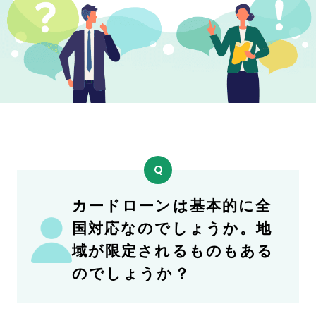
ド
ロ
ー
ン・
キ
ャ
ッ
シ
ン
グ
の
疑
カードローンは基本的に全
問
を
国対応なのでしょうか。地
解
域が限定されるものもある
消
のでしょうか？