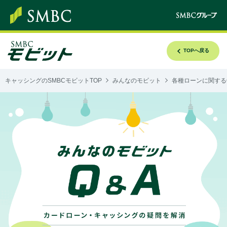
TOPへ戻る
キャッシングのSMBCモビットTOP
みんなのモビット
各種ローンに関する
み
ん
な
の
モ
ビ
ッ
ト
Q&A
カ
ー