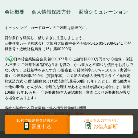
会社概要
個人情報保護方針
返済シミュレーション
キャッシング、カードローンのご利用は計画的に。
貸付条件を確認し、借りすぎに注意しましょう。
三井住友カード株式会社 大阪府大阪市中央区今橋4-5-15 03-5908-0241 ◇登
録番号：近畿財務局長（15）第00209号
◇
日本貸金業協会会員 第001377号 ◇ご融資額/800万円まで ◇担保・保証
人/不要 ◇ご利用対象/堅実な生計を営み、かつ収入と不調和な債務をお持ちで
ない方で、当社基準をみたす方 ◇要審査 ◇貸付利率/3.0％～18.0％（実質年
率） ◇遅延利率/20.0％（実質年率） ◇返済方式/借入後残高スライド元利定
額返済方式 ◇返済回数および返済期間/最長60回（5年）ただし、返済能力そ
の他の事情にかんがみ、合理的な理由があると当社が認めた場合には、最長
106回（8年10ヵ月） ◇必要書類/本人確認書類（審査により必要書類が異な
る場合があります）
当社が契約する貸金業務に係る指定紛争解決機関
日本貸金業協会 貸金業相談・紛争解決センター
10秒で簡易審査結果表示
3項目を入力するだけ
Copyright(C)Sumitomo Mitsui Card Co.,Ltd.
審査申込
お借入診断