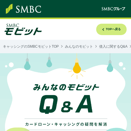
TOPへ戻る
キャッシングのSMBCモビットTOP
みんなのモビット
借入に関するQ&A
み
ん
な
の
モ
ビ
ッ
ト
Q&A
カ
ー