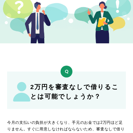
ド
ロ
ー
ン・
キ
ャ
ッ
シ
ン
グ
の
疑
2万円を審査なしで借りるこ
問
を
とは可能でしょうか？
解
消
今月の支払いの負担が大きくなり、手元のお金では2万円ほど足
りません。すぐに用意しなければならないため、審査なしで借り