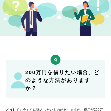
ド
ロ
ー
ン・
キ
ャ
ッ
シ
ン
グ
の
疑
200万円を借りたい場合、ど
問
を
のような方法があります
解
か？
消
どうしても今すぐに購入したいものがありますが、費用が200万