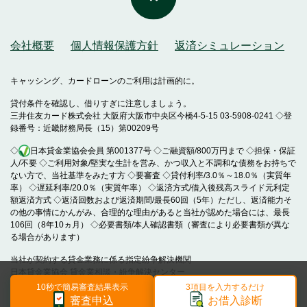
会社概要
個人情報保護方針
返済シミュレーション
キャッシング、カードローンのご利用は計画的に。
貸付条件を確認し、借りすぎに注意しましょう。
三井住友カード株式会社 大阪府大阪市中央区今橋4-5-15 03-5908-0241 ◇登
録番号：近畿財務局長（15）第00209号
◇
日本貸金業協会会員 第001377号 ◇ご融資額/800万円まで ◇担保・保証
人/不要 ◇ご利用対象/堅実な生計を営み、かつ収入と不調和な債務をお持ちで
ない方で、当社基準をみたす方 ◇要審査 ◇貸付利率/3.0％～18.0％（実質年
率） ◇遅延利率/20.0％（実質年率） ◇返済方式/借入後残高スライド元利定
額返済方式 ◇返済回数および返済期間/最長60回（5年）ただし、返済能力そ
の他の事情にかんがみ、合理的な理由があると当社が認めた場合には、最長
106回（8年10ヵ月） ◇必要書類/本人確認書類（審査により必要書類が異な
る場合があります）
当社が契約する貸金業務に係る指定紛争解決機関
日本貸金業協会 貸金業相談・紛争解決センター
10秒で簡易審査結果表示
3項目を入力するだけ
Copyright(C)Sumitomo Mitsui Card Co.,Ltd.
審査申込
お借入診断