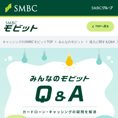
TOPへ戻る
キャッシングのSMBCモビットTOP
みんなのモビット
借入に関するQ&A
み
ん
な
の
モ
ビ
ッ
ト
Q&A
カ
ー