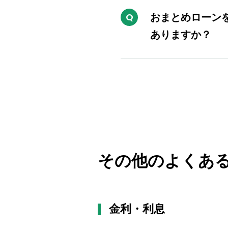
おまとめローン
ありますか？
投
稿
の
ペ
ー
ジ
その他のよくある
送
り
金利・利息