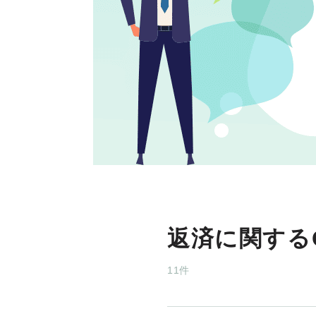
ー
ド
ロ
ー
ン・
キ
ャ
ッ
シ
ン
グ
の
疑
問
返済に関する
を
解
11件
消