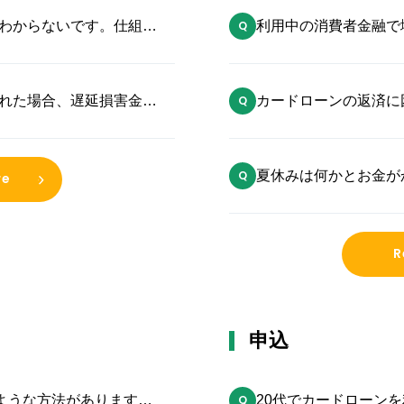
わからないです。仕組み
利用中の消費者金融で
か？
れた場合、遅延損害金は
カードローンの返済に
よいですか？
夏休みは何かとお金が
re
はどうすれば良いでし
R
申込
のような方法があります
20代でカードローン