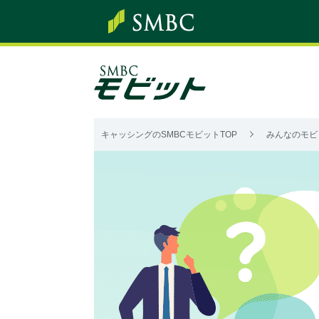
キャッシングのSMBCモビットTOP
みんなのモビ
み
ん
な
の
モ
ビ
ッ
ト
Q&A
カ