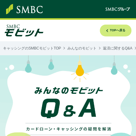
TOPへ戻る
キャッシングのSMBCモビットTOP
みんなのモビット
返済に関するQ&A
み
ん
な
の
モ
ビ
ッ
ト
Q&A
カ
ー