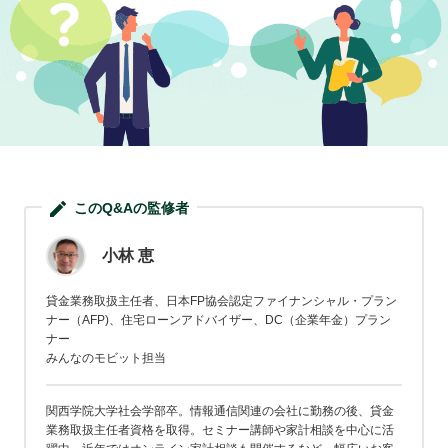
ド
ロ
ー
ン・
キ
ャ
ッ
シ
ン
このQ&Aの監修者
グ
の
小林 恵
疑
問
貸金業務取扱主任者、日本FP協会認定ファイナンシャル・プラン
を
ナー（AFP)、住宅ローンアドバイザー、DC（企業年金）プラン
ナー
解
みんなのモビット担当
消
関西学院大学社会学部卒。情報通信関連の会社に勤務の後、貸金
業務取扱主任者資格を取得。セミナー講師や家計相談を中心に活