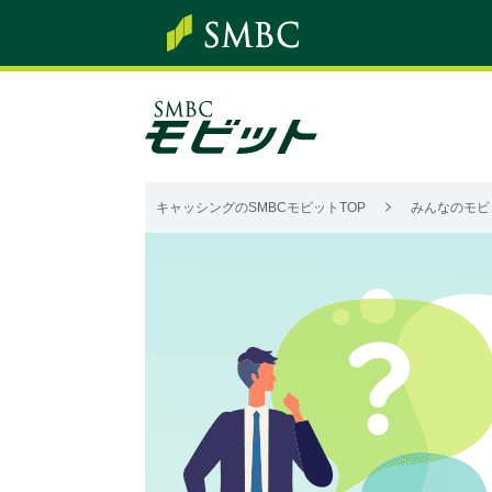
キャッシングのSMBCモビットTOP
みんなのモビ
み
ん
な
の
モ
ビ
ッ
ト
Q&A
カ