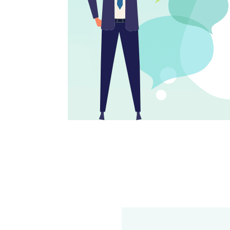
ー
ド
ロ
ー
ン・
キ
ャ
ッ
シ
ン
グ
の
疑
問
を
解
消