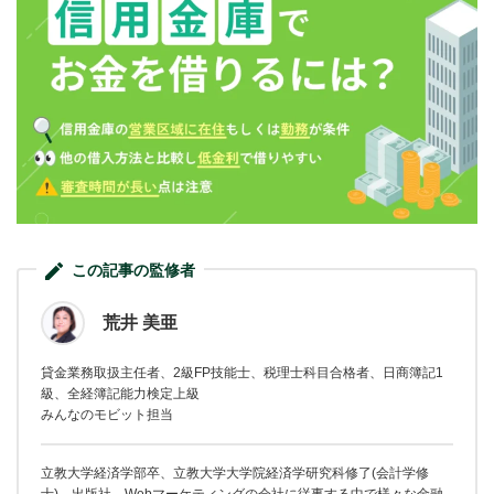
この記事の監修者
荒井 美亜
貸金業務取扱主任者、2級FP技能士、税理士科目合格者、日商簿記1
級、全経簿記能力検定上級
みんなのモビット担当
立教大学経済学部卒、立教大学大学院経済学研究科修了(会計学修