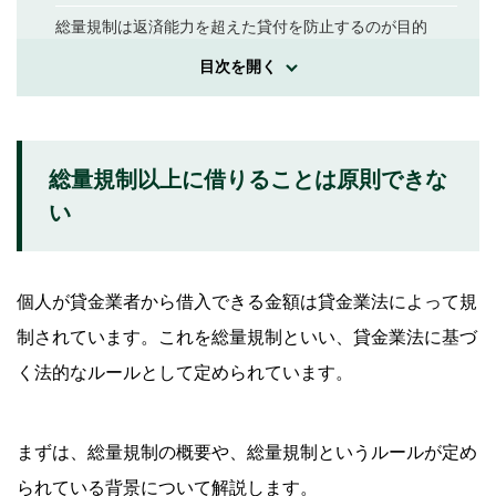
総量規制は返済能力を超えた貸付を防止するのが目的
目次を開く
総量規制以上借りることができる主な例外につい
て
住宅ローン
総量規制以上に借りることは原則できな
自動車ローン
い
高額医療費
不動産を担保とする場合
個人が貸金業者から借入できる金額は貸金業法によって規
銀行カードローン
制されています。これを総量規制といい、貸金業法に基づ
おまとめローン
く法的なルールとして定められています。
総量規制を超過した借入をする際の注意事項
まずは、総量規制の概要や、総量規制というルールが定め
無理のない返済計画を立てる
られている背景について解説します。
「借入可能＝返済可能」ではない点に要注意