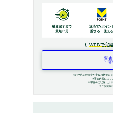
融資完了まで
返済でVポイン
最短15分
貯まる・使え
WEBで完
審査
10
※お申込の時間帯や審査の状況によ
※審査内容により
※審査のご状況により
※ご契約時