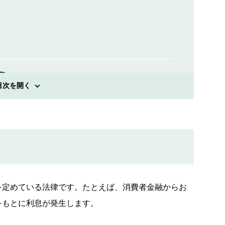
容
目次を開く
貸金業法」
法」
を定めている法律です。たとえば、消費者金融からお
をもとに利息が発生します。