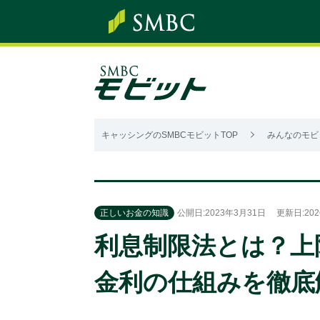
キャッシングのSMBCモビットTOP
みんなのモビ
正しいお金の知識
公開日:2023年3月31日
更新日:202
利息制限法とは？上
金利の仕組みを徹底