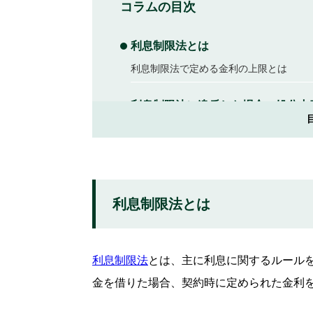
コラムの目次
利息制限法とは
利息制限法で定める金利の上限とは
利息制限法に違反した場合の処分内
行政処分の対象になり得る
貸金業者を規制する主な法律
貸金業者のさまざまな活動を規制する「
利息制限法とは
主に出資に関する内容を規制する「出資
カードローンの金利の決まり方
利息制限法
とは、主に利息に関するルール
利息制限法
金を借りた場合、契約時に定められた金利
個別の返済能力