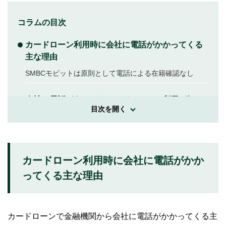
コラムの目次
カードローン利用時に会社に電話がかかってくる
主な理由
SMBCモビットは原則として電話による在籍確認なし
会社に電話があってもカードローンの利用が知ら
目次を開く
れる可能性は低い
会社への電話確認をスムーズに終わらせるポイン
ト
カードローン利用時に会社に電話がかか
所属部署の番号を申告する
ってくる主な理由
電話をかける曜日や時間帯を金融機関に相談する
同僚に聞かれた際の受け答えを考えておく
カードローンで金融機関から会社に電話がかかってくる主