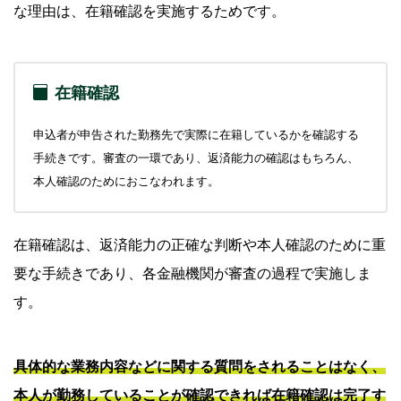
会社への電話連絡なしでカードローンを利用する
な理由は、在籍確認を実施するためです。
方法
原則として電話による在籍確認がないカードローンを選
ぶ
在籍確認
正確な情報で申込をする
申込者が申告された勤務先で実際に在籍しているかを確認する
電話番号などに変更があった際は速やかに届け出る
手続きです。審査の一環であり、返済能力の確認はもちろん、
本人確認のためにおこなわれます。
よくある質問
Q.カードローンの審査で会社に電話が来るのはいつです
か？
在籍確認は、返済能力の正確な判断や本人確認のために重
Q.消費者金融では会社への電話連絡なしで借りられます
要な手続きであり、各金融機関が審査の過程で実施しま
か？
す。
Q.会社への電話で借入が知られる可能性はありますか？
Q.在籍確認の電話はどのような内容ですか？
具体的な業務内容などに関する質問をされることはなく、
本人が勤務していることが確認できれば在籍確認は完了す
会社への電話連絡に不安がある方はSMBCモビッ