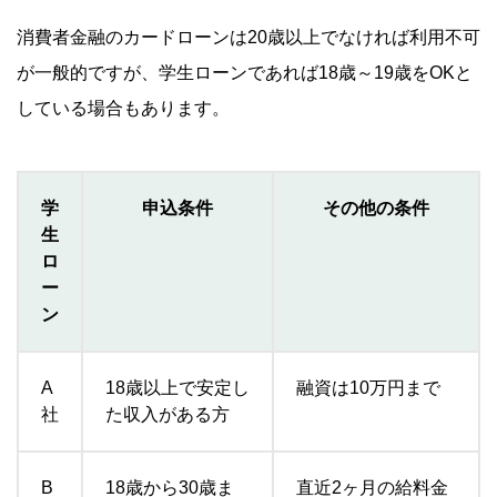
将来を見据えて無理のない返済計画を立てる
消費者金融のカードローンは20歳以上でなければ利用不可
違法業者からの借入は絶対に避ける
が一般的ですが、学生ローンであれば18歳～19歳をOKと
している場合もあります。
学生ローンやカードローン以外でお金を借りる方
法
奨学金の利用
学
申込条件
その他の条件
教育一般貸付の利用
生
友人・家族からの借入
ロ
ー
クレジットカードのキャッシング枠
ン
よくある質問
A
18歳以上で安定し
融資は10万円まで
Q.学生がお金を借りる先はどのように選べばよいです
社
た収入がある方
か？
Q.カードローンでお金を借りる際に保証人は必要です
か？
B
18歳から30歳ま
直近2ヶ月の給料金