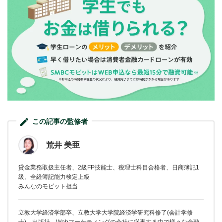
この記事の監修者
荒井 美亜
貸金業務取扱主任者、2級FP技能士、税理士科目合格者、日商簿記1
級、全経簿記能力検定上級
みんなのモビット担当
立教大学経済学部卒、立教大学大学院経済学研究科修了(会計学修