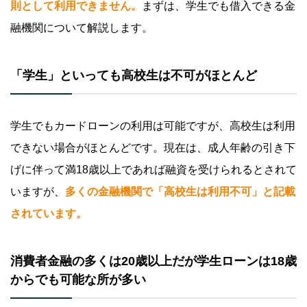
則として利用できません。
まずは、学生でも借入できる金
カードローンを利用するメリット
融機関について解説します。
カードローンを利用するデメリット
「学生」といっても高校生は不可がほとんど
カードローンの申込手順について
学生がカードローンの利用を検討する主な場面
学生でもカードローンの利用は可能ですが、高校生は利用
学費が払えないとき
できない場合がほとんどです。現在は、成人年齢の引き下
資格取得費用が必要なとき
げに伴って満18歳以上であれば融資を受けられるとされて
旅費や交際費などの資金が必要なとき
いますが、
多くの金融機関で「高校生は利用不可」と記載
されています。
学生がお金を借りる際の注意点
申込条件を満たしていなければ申込ができない
消費者金融の多くは20歳以上だが学生ローンは18歳
本人に安定した収入がなければ借入ができない
からでも可能な所が多い
希望通りの金額を借入できない可能性がある