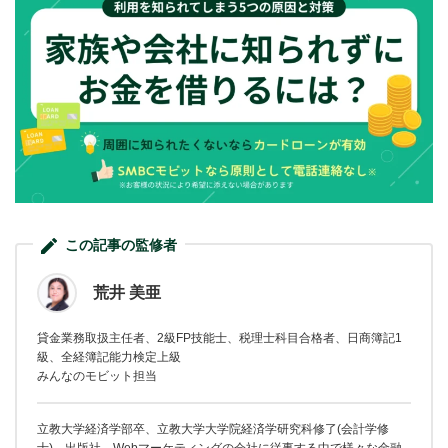
この記事の監修者
荒井 美亜
貸金業務取扱主任者、2級FP技能士、税理士科目合格者、日商簿記1
級、全経簿記能力検定上級
みんなのモビット担当
立教大学経済学部卒、立教大学大学院経済学研究科修了(会計学修