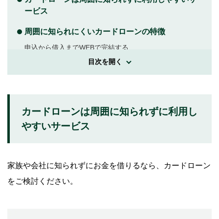
ービス
周囲に知られにくいカードローンの特徴
申込から借入までWEBで完結する
目次を開く
原則として電話による在籍確認がない
原則として郵送物が送付されない
カードの発行有無を選択できる
カードローンは周囲に知られずに利用し
やすいサービス
カードローンの利用が周囲に知られる原因と対策
金融機関から利用明細書などの郵送物が届いた
通帳の振込・引き落としの履歴を見られた
家族や会社に知られずにお金を借りるなら、カードローン
をご検討ください。
カードを見られてしまった
返済が遅れていて金融機関から連絡が入った