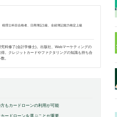
士、税理士科目合格者、日商簿記1級、全経簿記能力検定上級
究科修了(会計学修士)。出版社、Webマーケティングの
取得。クレジットカードやファクタリングの知識も持ち合
多数。
の方もカードローンの利用が可能
なカードローンを選ぶことが重要