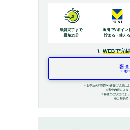
融資完了まで
返済でVポイン
最短15分
貯まる・使え
WEBで完
審査
10
※お申込の時間帯や審査の状況によ
※審査内容により
※審査のご状況により
※ご契約時