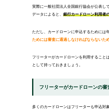
フリーターがお金を借りる際の注意
実際に一般社団法人全国銀行協会が公表し
資金繰りに困らないように管理する
データによると、
銀行カードローン利用者の
勤務形態や収入の虚偽申告はしない
仕事を掛け持ちしている場合は年収が多
ただし、カードローンに申込するためには
ためには審査に通過しなければならないた
フリーターがカードローン以外でお
クレジットカードのキャッシング
フリーターがカードローンを利用すること
生命保険の契約者貸付
として持っておきましょう。
質屋での質入れ
家族や知人から借りる
フリーターがカードローンの審
生活福祉資金貸付制度
よくある質問
多くのカードローンはフリーターも申込対