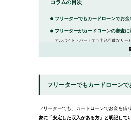
コラムの目次
フリーターでもカードローンでお金
フリーターがカードローンの審査に
アルバイト・パートでも申込可能なサー
借入希望額は必要最小限にする
収入証明書類を用意する
カードローン審査に通らないフリー
フリーターでもカードローンで
勤続年数が少ない
日雇い契約のアルバイトをしている
フリーターでも、カードローンでお金を借
他社ですでに借入している
象に「安定した収入がある方」と明記して
信用情報に問題がある