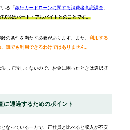
点
ている「
銀行カードローンに関する消費者意識調査
」
7.0%はパート・アルバイトとのことです。
い勤務先を記入する
年齢の条件を満たす必要があります。また、
利用する
め、誰でも利用できるわけではありません。
金を借りる方法
は決して珍しくないので、お金に困ったときは選択肢
査に通過するためのポイント
象となっている一方で、正社員と比べると収入が不安