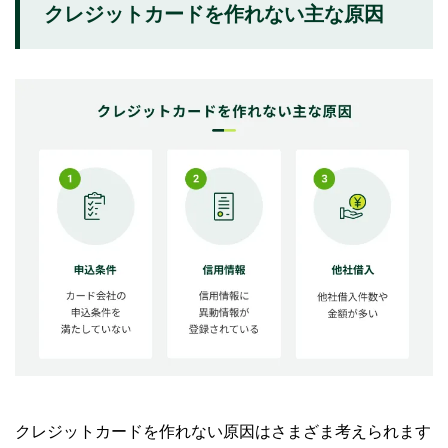
短期間で複数のカード会社へ申込をしている
クレジットカードを作れない主な原因
申込情報に虚偽・誤りがある
クレジットカードが作れないときの対処法
信用情報を確認する
他社借入がある場合は返済する
期間を空けて再申込する
後払いサービスの利用を検討する
クレジットカードが作れないときに代用となるカ
ード
デビットカード
プリペイドカード
ETCカードは「ETCパーソナルカード」で代替可能
クレジットカードを作れない原因はさまざま考えられます