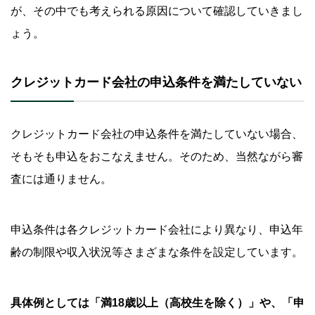
が、その中でも考えられる原因について確認していきまし
クレジットカードにこだわらない方はカードロー
ょう。
ンを検討
カードローンなら現金での借入が可能
クレジットカード会社の申込条件を満たしていない
消費者金融なら最短即日融資が可能
よくある質問
クレジットカード会社の申込条件を満たしていない場合、
Q.審査なしで作成できるクレジットカードはあります
そもそも申込をおこなえません。そのため、当然ながら審
か？
査には通りません。
Q.審査が甘いクレジットカードはありますか？
Q.どうしたらクレジットカードを作れるようになります
申込条件は各クレジットカード会社により異なり、申込年
か？
齢の制限や収入状況等さまざまな条件を設定しています。
クレジットカードにこだわらない方はSMBCモビ
ットのカードローンをご検討ください
具体例としては「満18歳以上（高校生を除く）」や、「申