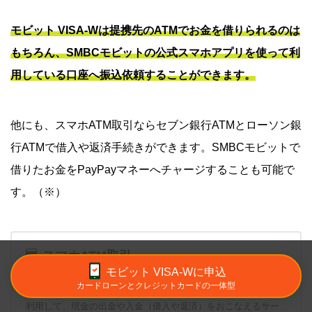
モビット VISA-Wは提携先のATMでお金を借りられるのは
もちろん、SMBCモビットの公式スマホアプリを使って利
用している口座へ振込依頼することができます。
他にも、スマホATM取引ならセブン銀行ATMとローソン銀
行ATMで借入や返済手続きができます。SMBCモビットで
借りたお金をPayPayマネーへチャージすることも可能で
す。（※）
スマホATM取引
モビット VISA-Wに申込
カードローンとクレジットカードの一体型
サービス対象のATMにて、カードの代わりにスマートフォンを
利用して、現金の出金や入金（借入や返済）をおこなえるサー