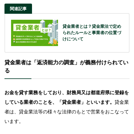
関連記事
質屋を利用する
貯金担保自動貸付を利用する
貸金業者とは？貸金業法で定め
られたルールと事業者の位置づ
公的融資制度を利用する方法もある
けについて
よくある質問
Q.審査が甘いカードローンはありますか？
貸金業者は「返済能力の調査」が義務付けられてい
Q.「審査なし」と謳う業者に申込をしてしまった場合は
る
どうなりますか？
Q.無職でもお金を借りる方法はありますか？
お金を貸す業務をしており、財務局又は都道府県に登録を
している業者のことを、「貸金業者」といいます。
貸金業
審査が不安な方はSMBCモビットの「お借入診
断」をご利用ください
者は、貸金業法等の様々な法律のもとで営業をおこなって
います。