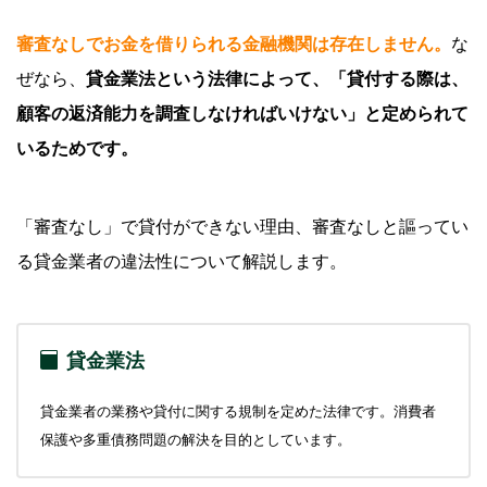
借入金額・借入件数を減らす
審査なしでお金を借りられる金融機関は存在しません。
な
クレジットカードの支払いなどを滞納しない
ぜなら、
貸金業法という法律によって、「貸付する際は、
事前にお借入診断を受ける
顧客の返済能力を調査しなければいけない」と定められて
正確な情報を申告する
いるためです。
短期間で複数の金融機関に申込しない
自分の信用情報を確認する
「審査なし」で貸付ができない理由、審査なしと謳ってい
る貸金業者の違法性について解説します。
カードローンは審査に通過すると最短即日融資が
可能
SMBCモビットはWEB申込なら最短15分融資
貸金業法
審査なし・最短即日でお金を借りる方法
貸金業者の業務や貸付に関する規制を定めた法律です。消費者
クレジットカードのキャッシング枠を利用する
保護や多重債務問題の解決を目的としています。
保険の契約者貸付制度を利用する