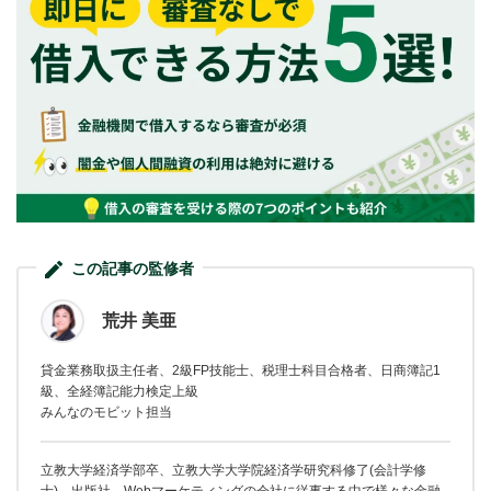
この記事の監修者
荒井 美亜
貸金業務取扱主任者、2級FP技能士、税理士科目合格者、日商簿記1
級、全経簿記能力検定上級
みんなのモビット担当
立教大学経済学部卒、立教大学大学院経済学研究科修了(会計学修