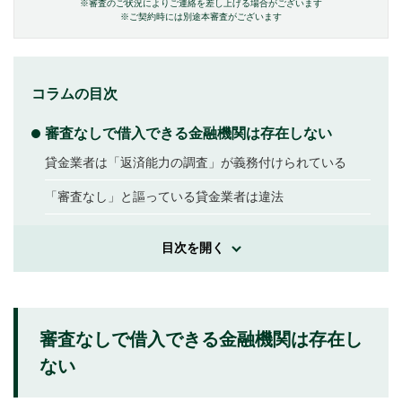
※審査のご状況によりご連絡を差し上げる場合がございます
※ご契約時には別途本審査がございます
コラムの目次
審査なしで借入できる金融機関は存在しない
貸金業者は「返済能力の調査」が義務付けられている
「審査なし」と謳っている貸金業者は違法
借入時に審査を実施する3つの理由
目次を開く
申込者の返済能力を判断するため
総量規制の範囲内であることを確認するため
審査なしで借入できる金融機関は存在し
申込者が返済不能となることを防ぐため
ない
審査が不安な方が通過するためにできる対策