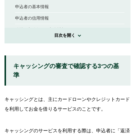
申込者の基本情報
申込者の信用情報
他社借入件数・借入合計額
目次を開く
キャッシングの審査が甘い金融機関はない
そもそも申込条件に合致する必要がある
キャッシングの審査で確認する3つの基
審査基準は金融機関によって異なる
準
キャッシングの審査にかかる時間
SMBCモビットは申込から最短15分での融資が可能
キャッシングとは、主にカードローンやクレジットカード
キャッシング審査に通過するためのポイント
を利用してお金を借りるサービスのことです。
信用情報に問題がないことを確認する
本人確認書類・収入証明書類を確認しておく
キャッシングのサービスを利用する際は、申込者に「返済