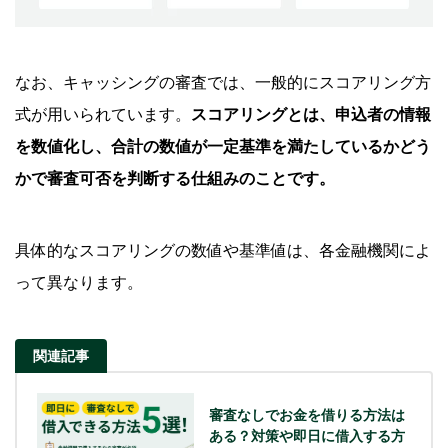
質屋を利用する
家族や友人に借りる
なお、キャッシングの審査では、一般的にスコアリング方
キャッシングの審査に関するよくある質問
式が用いられています。
スコアリングとは、申込者の情報
Q.専業主婦（主夫）やフリーターもキャッシングの審査
を数値化し、合計の数値が一定基準を満たしているかどう
に通りますか？
かで審査可否を判断する仕組みのことです。
Q.はじめての申込でどの程度の金額を借入できますか？
Q.キャッシング枠の増額・減額は可能ですか？
具体的なスコアリングの数値や基準値は、各金融機関によ
Q.キャッシングの審査結果が遅い場合は通過できません
って異なります。
か？
Q.審査がないキャッシングサービスはありますか？
関連記事
キャッシングはSMBCモビットのカードローンを
ご検討ください
審査なしでお金を借りる方法は
ある？対策や即日に借入する方